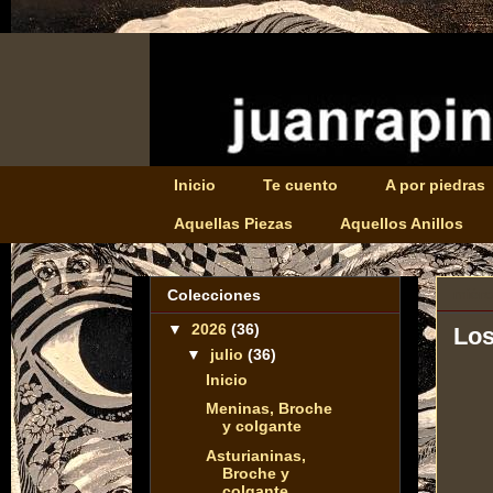
Inicio
Te cuento
A por piedras
Aquellas Piezas
Aquellos Anillos
miérc
Colecciones
▼
2026
(36)
Los
▼
julio
(36)
Inicio
Meninas, Broche
y colgante
Asturianinas,
Broche y
colgante