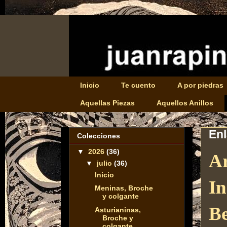
Inicio
Te cuento
A por piedras
Aquellas Piezas
Aquellos Anillos
En
Colecciones
▼
2026
(36)
Ar
▼
julio
(36)
Inicio
In
Meninas, Broche
y colgante
Be
Asturianinas,
Broche y
colgante