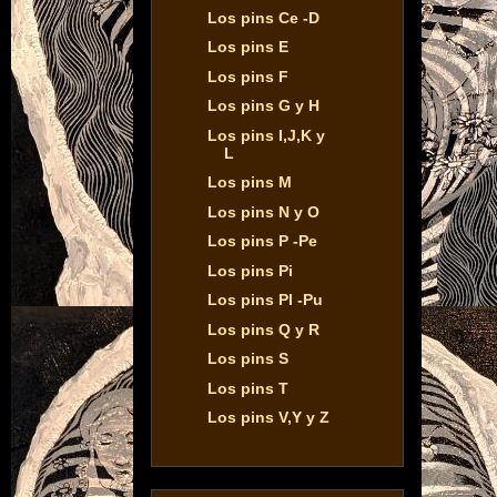
Los pins Ce -D
Los pins E
Los pins F
Los pins G y H
Los pins I,J,K y
L
Los pins M
Los pins N y O
Los pins P -Pe
Los pins Pi
Los pins Pl -Pu
Los pins Q y R
Los pins S
Los pins T
Los pins V,Y y Z