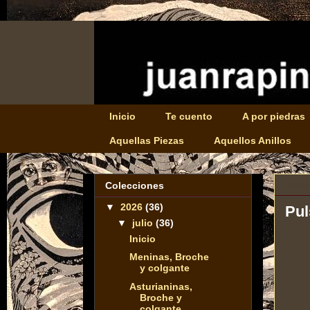
Inicio
Te cuento
A por piedras
Aquellas Piezas
Aquellos Anillos
miérc
Colecciones
▼
2026
(36)
Pul
▼
julio
(36)
Inicio
Meninas, Broche
y colgante
Asturianinas,
Broche y
colgante