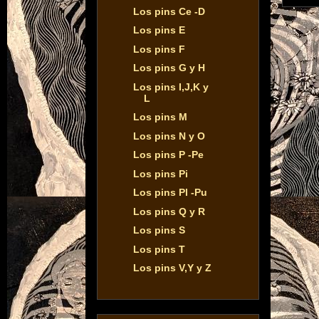
Los pins Ce -D
Los pins E
Los pins F
Los pins G y H
Los pins I,J,K y
L
Los pins M
Los pins N y O
Los pins P -Pe
Los pins Pi
Los pins Pl -Pu
Los pins Q y R
Los pins S
Los pins T
Los pins V,Y y Z